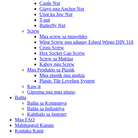
Castle Nut
Giayo nga Anchor Nut
Upat ka Jaw Nut
T-nut
Butterfly Nut
Screw
Mga screw sa muwebles
Wing Screw nga adunay Edged Wings DIN 318
Cross Screw
Hex Socket Cap Screw
Screw sa Makina
Kahoy nga Screw
Mga Produkto sa Plastik
Mga plastik nga angkla
Plastic Tile Leveling System
Kaw-it
Giporma nga mga piraso
Balita
Balita sa Kompanya
Balita sa Industriya
Kahibalo sa fastener
Mga FAQ
Mahitungod Kanato
Kontaka Kami