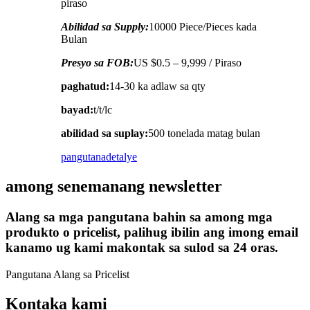
piraso
Abilidad sa Supply:
10000 Piece/Pieces kada
Bulan
Presyo sa FOB:
US $0.5 – 9,999 / Piraso
paghatud:
14-30 ka adlaw sa qty
bayad:
t/t/lc
abilidad sa suplay:
500 tonelada matag bulan
pangutana
detalye
among senemanang newsletter
Alang sa mga pangutana bahin sa among mga
produkto o pricelist, palihug ibilin ang imong email
kanamo ug kami makontak sa sulod sa 24 oras.
Pangutana Alang sa Pricelist
Kontaka kami