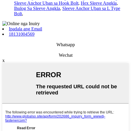
Sleeve Anchor Uban sa Hook Bolt
,
Hex Sleeve Angkla
,
Ihulog Sa Sleeve Angkla
,
Sleeve Anchor Uban sa L Type
Bolt
,
Ipadala ang Email
18131004569
Whatsapp
Wechat
x