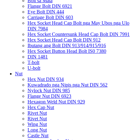
Bolt sa Mata
Flange Bolt DIN 6921
Eye Bolt DIN 444
Carriage Bolt DIN 603
Hex Socket Head Cap Bolt nga May Ubos nga Ulo
DIN 7984
Hex Socket Countersunk Head Cap Bolt DIN 7991
Hex Socket Head Cap Bolt DIN 912
Ibutang ang Bolt DIN 913/914/915/916
Hex Socket Button Head Bolt IS0 7380
DIN 1481
T-bolt
U-bolt
Nut
Hex Nut DIN 934
Kuwadrado nga Nipis nga Nut DIN 562
Nylock Nut DIN 985
Flange Nut DIN 6923
Hexagon Weld Nut DIN 929
Hex Cap Nut
Rivet Nut
Rivet Nut
Wing Nut
Long Nut
Castle Nut