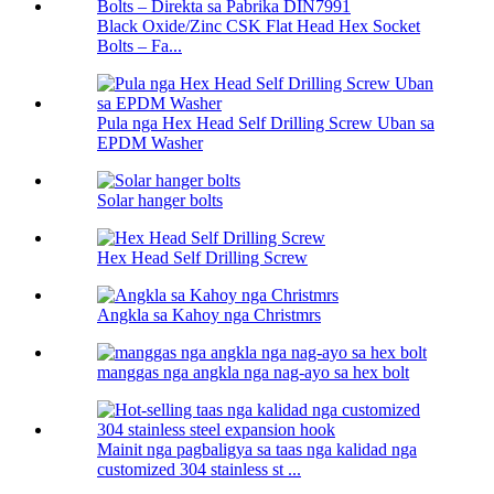
Black Oxide/Zinc CSK Flat Head Hex Socket
Bolts – Fa...
Pula nga Hex Head Self Drilling Screw Uban sa
EPDM Washer
Solar hanger bolts
Hex Head Self Drilling Screw
Angkla sa Kahoy nga Christmrs
manggas nga angkla nga nag-ayo sa hex bolt
Mainit nga pagbaligya sa taas nga kalidad nga
customized 304 stainless st ...