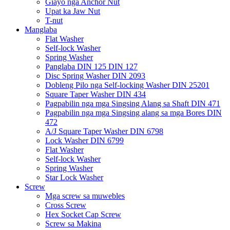
Giayo nga Anchor Nut
Upat ka Jaw Nut
T-nut
Manglaba
Flat Washer
Self-lock Washer
Spring Washer
Panglaba DIN 125 DIN 127
Disc Spring Washer DIN 2093
Dobleng Pilo nga Self-locking Washer DIN 25201
Square Taper Washer DIN 434
Pagpabilin nga mga Singsing Alang sa Shaft DIN 471
Pagpabilin nga mga Singsing alang sa mga Bores DIN
472
A/J Square Taper Washer DIN 6798
Lock Washer DIN 6799
Flat Washer
Self-lock Washer
Spring Washer
Star Lock Washer
Screw
Mga screw sa muwebles
Cross Screw
Hex Socket Cap Screw
Screw sa Makina