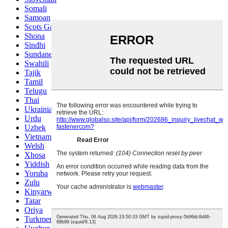
Somali
Samoan
Scots Gaelic
Shona
Sindhi
Sundanese
Swahili
Tajik
Tamil
Telugu
Thai
Ukrainian
Urdu
Uzbek
Vietnamese
Welsh
Xhosa
Yiddish
Yoruba
Zulu
Kinyarwanda
Tatar
Oriya
Turkmen