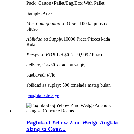
Pack+Carton+Pallet/Bag/Box With Pallet
Sample: Anaa
Min. Gidaghanon sa Order:
100 ka piraso /
piraso
Abilidad sa Supply:
10000 Piece/Pieces kada
Bulan
Presyo sa FOB:
US $0.5 – 9,999 / Piraso
delivery: 14-30 ka adlaw sa qty
pagbayad: t/t/lc
abilidad sa suplay: 500 tonelada matag bulan
pangutana
detalye
Pagtukod Yellow Zinc Wedge Angkla
alang sa Conc...