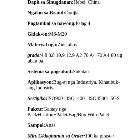
Dapit sa Sinugdanan:
Hebei, China
Ngalan sa Brand:
Duojia
Pagtambal sa nawong:
Patag 4
Gidak-on:
M6-M20
Materyal nga:
Zinc alloy
grado:
4.8 8.8 10.9 12.9 A2-70 A4-70 A4-80 ug
uban pa.
Sistema sa pagsukod:
Sukatan
Aplikasyon:
Bug-at nga Industriya, Kinatibuk-
ang Industriya
Sertipiko:
ISO9001 ISO14001 ISO45001 SGS
Pakete:
Gamay nga
Pack+Carton+Pallet/Bag/Box With Pallet
Sampol:
Anaa
Min. Gidaghanon sa Order:
100 ka piraso /