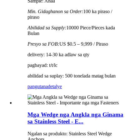
Sample: Anaa
Min. Gidaghanon sa Order:
100 ka piraso /
piraso
Abilidad sa Supply:
10000 Piece/Pieces kada
Bulan
Presyo sa FOB:
US $0.5 – 9,999 / Piraso
delivery: 14-30 ka adlaw sa qty
pagbayad: t/t/lc
abilidad sa suplay: 500 tonelada matag bulan
pangutana
detalye
Mga Wedge nga Angkla nga Ginama
sa Stainless Steel - E...
Ngalan sa produkto: Stainless Steel Wedge
Anchors