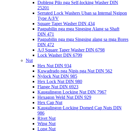
Dobleng Pilo nga Self-locking Washer DIN
25201
Serrated Lock Washers Uban sa Internal Ngipon
Type A/J/V
Square Taper Washer DIN 434
Pagpabilin nga mga Singsing Alang sa Shaft
DIN 471
Pagpabilin nga mga Singsing alang sa mga Bores
DIN 472
A/J Square Taper Washer DIN 6798
Lock Washer DIN 6799
Nut
Hex Nut DIN 934
Kuwadrado nga Nipis nga Nut DIN 562
Nylock Nut DIN 985
Hex Lock Nut DIN 980
Flange Nut DIN 6923
Kaugalingon Locking Nut DIN 7967
Hexagon Weld Nut DIN 929
Hex Cap Nut
Kaugalingon·Locking Domed Cap Nuts DIN
986
Rivet Nut
Wing Nut
Long Nut