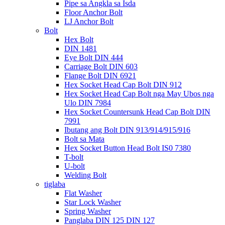
Pipe sa Angkla sa Isda
Floor Anchor Bolt
LJ Anchor Bolt
Bolt
Hex Bolt
DIN 1481
Eye Bolt DIN 444
Carriage Bolt DIN 603
Flange Bolt DIN 6921
Hex Socket Head Cap Bolt DIN 912
Hex Socket Head Cap Bolt nga May Ubos nga
Ulo DIN 7984
Hex Socket Countersunk Head Cap Bolt DIN
7991
Ibutang ang Bolt DIN 913/914/915/916
Bolt sa Mata
Hex Socket Button Head Bolt IS0 7380
T-bolt
U-bolt
Welding Bolt
tiglaba
Flat Washer
Star Lock Washer
Spring Washer
Panglaba DIN 125 DIN 127