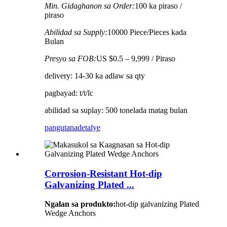
Min. Gidaghanon sa Order:
100 ka piraso /
piraso
Abilidad sa Supply:
10000 Piece/Pieces kada
Bulan
Presyo sa FOB:
US $0.5 – 9,999 / Piraso
delivery: 14-30 ka adlaw sa qty
pagbayad: t/t/lc
abilidad sa suplay: 500 tonelada matag bulan
pangutana
detalye
Corrosion-Resistant Hot-dip
Galvanizing Plated ...
Ngalan sa produkto:
hot-dip galvanizing Plated
Wedge Anchors