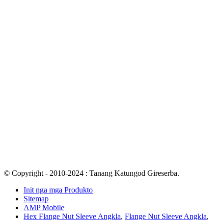
© Copyright - 2010-2024 : Tanang Katungod Gireserba.
Init nga mga Produkto
Sitemap
AMP Mobile
Hex Flange Nut Sleeve Angkla
,
Flange Nut Sleeve Angkla
,